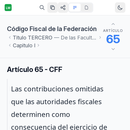
LM
Código Fiscal de la Federación
ARTÍCULO
65
Titulo
TERCERO
— De las Facultades de las Autoridades Fiscales
Capitulo
I
Artículo 65 - CFF
Párrafo 1
Las contribuciones omitidas
que las autoridades fiscales
determinen como
consecuencia del ejercicio de