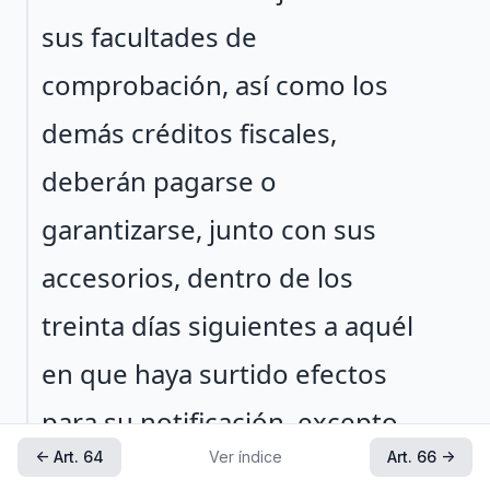
sus facultades de
comprobación, así como los
demás créditos fiscales,
deberán pagarse o
garantizarse, junto con sus
accesorios, dentro de los
treinta días siguientes a aquél
en que haya surtido efectos
para su notificación, excepto
← Art. 64
Ver índice
Art. 66 →
tratándose de créditos fiscales