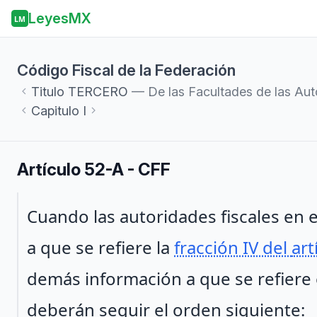
LeyesMX
LM
Código Fiscal de la Federación
Titulo
TERCERO
— De las Facultades de las Aut
Capitulo
I
Artículo 52-A - CFF
Párrafo 1
Cuando las autoridades fiscales en 
a que se refiere la
fracción IV del
art
demás información a que se refiere 
deberán seguir el orden siguiente: