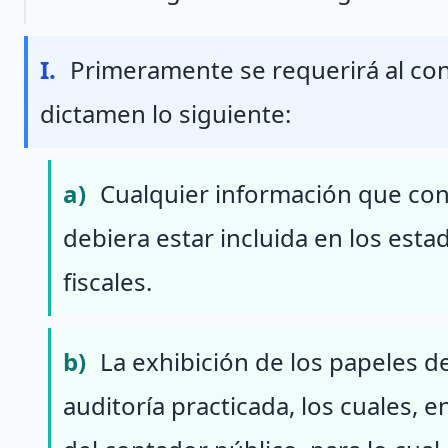
Fraccion I
I.
Primeramente se requerirá al co
dictamen lo siguiente:
Inciso a
a)
Cualquier información que co
debiera estar incluida en los est
fiscales.
Inciso b
b)
La exhibición de los papeles d
auditoría practicada, los cuales,