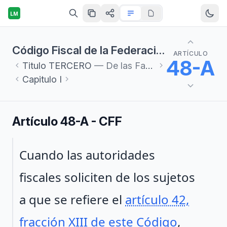
LM
Código Fiscal de la Federación
ARTÍCULO
48-A
Titulo
TERCERO
— De las Facultades de las Autoridades Fiscales
Capitulo
I
Artículo 48-A - CFF
Párrafo 1
Cuando las autoridades
fiscales soliciten de los sujetos
a que se refiere el
artículo 42,
fracción XIII de este Código
,