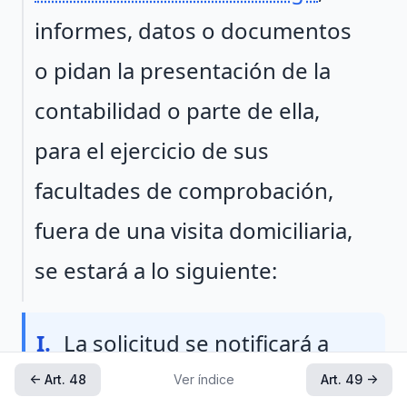
informes, datos o documentos
o pidan la presentación de la
contabilidad o parte de ella,
para el ejercicio de sus
facultades de comprobación,
fuera de una visita domiciliaria,
se estará a lo siguiente:
Fraccion I
I.
La solicitud se notificará a
los sujetos a que se refiere el
← Art. 48
Ver índice
Art. 49 →