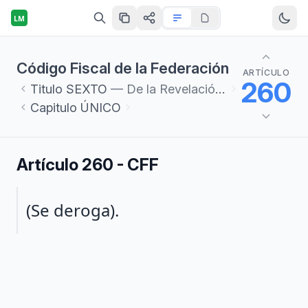
LM
Código Fiscal de la Federación
ARTÍCULO
260
Titulo
SEXTO
— De la Revelación de Esquemas Reportables
Capitulo
ÚNICO
Artículo 260 - CFF
Párrafo 1
(Se deroga).