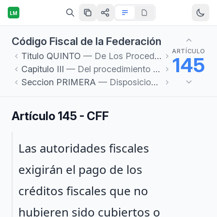
LM
Código Fiscal de la Federación
ARTÍCULO
Titulo
QUINTO
— De Los Procedimientos Administrativos
145
Capitulo
III
— Del procedimiento administrativo de ejecución
Seccion
PRIMERA
— Disposiciones Generales
Artículo 145 - CFF
Párrafo 1
Las autoridades fiscales
exigirán el pago de los
créditos fiscales que no
hubieren sido cubiertos o