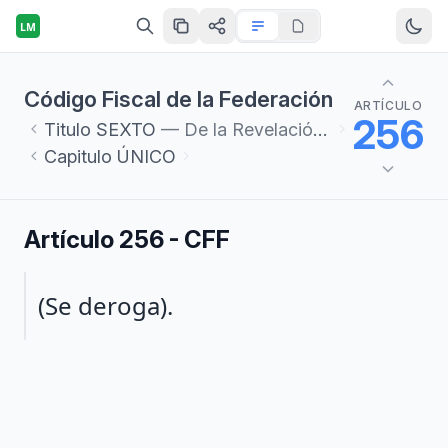
LM
Código Fiscal de la Federación
ARTÍCULO
256
Titulo
SEXTO
— De la Revelación de Esquemas Reportables
Capitulo
ÚNICO
Artículo 256 - CFF
Párrafo 1
(Se deroga).