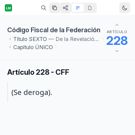
LM
Código Fiscal de la Federación
ARTÍCULO
228
Titulo
SEXTO
— De la Revelación de Esquemas Reportables
Capitulo
ÚNICO
Artículo 228 - CFF
Párrafo 1
(Se deroga).