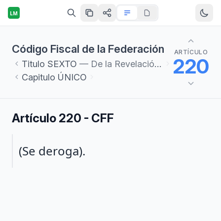
LM
Código Fiscal de la Federación
ARTÍCULO
220
Titulo
SEXTO
— De la Revelación de Esquemas Reportables
Capitulo
ÚNICO
Artículo 220 - CFF
Párrafo 1
(Se deroga).