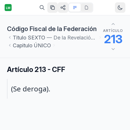
LM
Código Fiscal de la Federación
ARTÍCULO
213
Titulo
SEXTO
— De la Revelación de Esquemas Reportables
Capitulo
ÚNICO
Artículo 213 - CFF
Párrafo 1
(Se deroga).