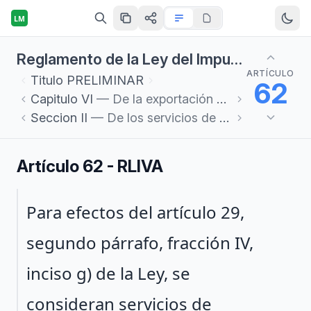
LM
Reglamento de la Ley del Impuesto al Valor Agregado
ARTÍCULO
Titulo
PRELIMINAR
62
Capitulo
VI
— De la exportación de bienes y servicios
Seccion
II
— De los servicios de filmación o grabación
Artículo 62 - RLIVA
Párrafo 1
Para efectos del artículo 29,
segundo párrafo, fracción IV,
inciso g) de la Ley, se
consideran servicios de