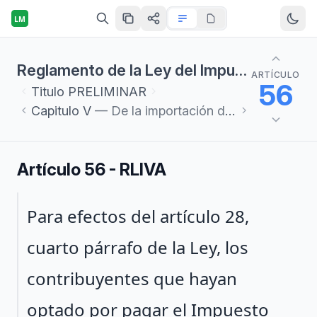
LM
Reglamento de la Ley del Impuesto al Valor Agregado
ARTÍCULO
56
Titulo
PRELIMINAR
Capitulo
V
— De la importación de bienes y servicios
Artículo 56 - RLIVA
Párrafo 1
Para efectos del artículo 28,
cuarto párrafo de la Ley, los
contribuyentes que hayan
optado por pagar el Impuesto