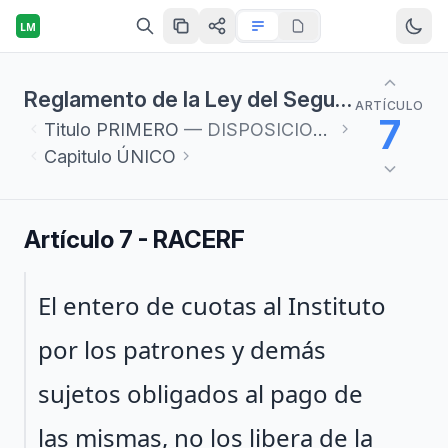
LM
Reglamento de la Ley del Seguro Social en materia de Afiliación, Clasificación de Empresas, Recaudación y Fiscalización
ARTÍCULO
7
Titulo
PRIMERO
— DISPOSICIONES GENERALES
Capitulo
ÚNICO
Artículo 7 - RACERF
Párrafo 1
El entero de cuotas al Instituto
por los patrones y demás
sujetos obligados al pago de
las mismas, no los libera de la