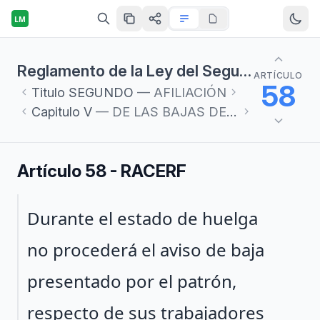
LM
Reglamento de la Ley del Seguro Social en materia de Afiliación, Clasificación de Empresas, Recaudación y Fiscalización
ARTÍCULO
58
Titulo
SEGUNDO
— AFILIACIÓN
Capitulo
V
— DE LAS BAJAS DE LOS TRABAJADORES
Artículo 58 - RACERF
Párrafo 1
Durante el estado de huelga
no procederá el aviso de baja
presentado por el patrón,
respecto de sus trabajadores