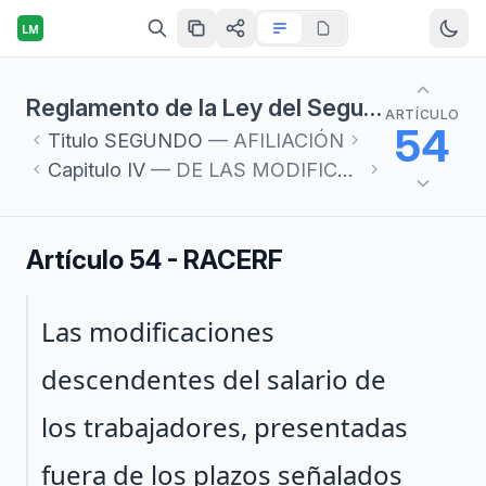
LM
Reglamento de la Ley del Seguro Social en materia de Afiliación, Clasificación de Empresas, Recaudación y Fiscalización
ARTÍCULO
54
Titulo
SEGUNDO
— AFILIACIÓN
Capitulo
IV
— DE LAS MODIFICACIONES SALARIALES DE LOS TRABAJADORES
Artículo 54 - RACERF
Párrafo 1
Las modificaciones
descendentes del salario de
los trabajadores, presentadas
fuera de los plazos señalados