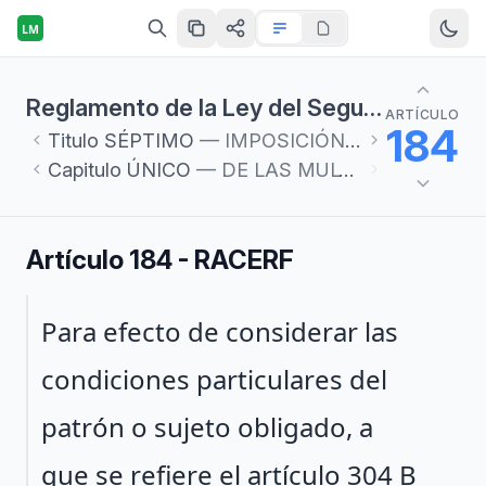
LM
Reglamento de la Ley del Seguro Social en materia de Afiliación, Clasificación de Empresas, Recaudación y Fiscalización
ARTÍCULO
184
Titulo
SÉPTIMO
— IMPOSICIÓN DE MULTAS
Capitulo
ÚNICO
— DE LAS MULTAS
Artículo 184 - RACERF
Párrafo 1
Para efecto de considerar las
condiciones particulares del
patrón o sujeto obligado, a
que se refiere el artículo 304 B