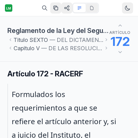
LM
Reglamento de la Ley del Seguro Social en materia de Afiliación, Clasificación de Empresas, Recaudación y Fiscalización
ARTÍCULO
172
Titulo
SEXTO
— DEL DICTAMEN Y CORRECCIÓN DE LAS OBLIGACIONES PATRONALES
Capitulo
V
— DE LAS RESOLUCIONES
Artículo 172 - RACERF
Párrafo 1
Formulados los
requerimientos a que se
refiere el artículo anterior y, si
a juicio del Instituto, el