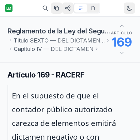
LM
Reglamento de la Ley del Seguro Social en materia de Afiliación, Clasificación de Empresas, Recaudación y Fiscalización
ARTÍCULO
169
Titulo
SEXTO
— DEL DICTAMEN Y CORRECCIÓN DE LAS OBLIGACIONES PATRONALES
Capitulo
IV
— DEL DICTAMEN
Artículo 169 - RACERF
Párrafo 1
En el supuesto de que el
contador público autorizado
carezca de elementos emitirá
dictamen negativo o con