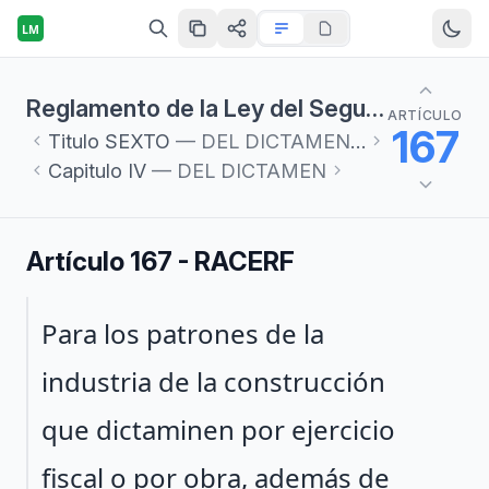
LM
Reglamento de la Ley del Seguro Social en materia de Afiliación, Clasificación de Empresas, Recaudación y Fiscalización
ARTÍCULO
167
Titulo
SEXTO
— DEL DICTAMEN Y CORRECCIÓN DE LAS OBLIGACIONES PATRONALES
Capitulo
IV
— DEL DICTAMEN
Artículo 167 - RACERF
Párrafo 1
Para los patrones de la
industria de la construcción
que dictaminen por ejercicio
fiscal o por obra, además de