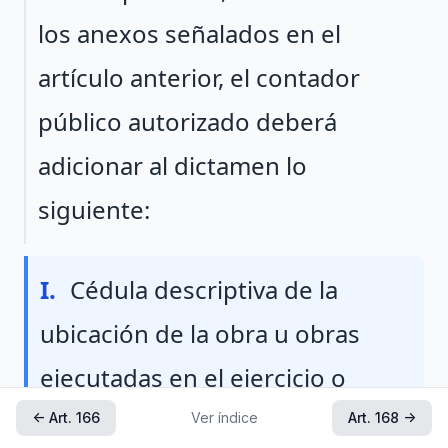
los anexos señalados en el
artículo anterior, el contador
público autorizado deberá
adicionar al dictamen lo
siguiente:
Fraccion I
I.
Cédula descriptiva de la
ubicación de la obra u obras
ejecutadas en el ejercicio o
periodo dictaminado;
← Art. 166
Ver índice
Art. 168 →