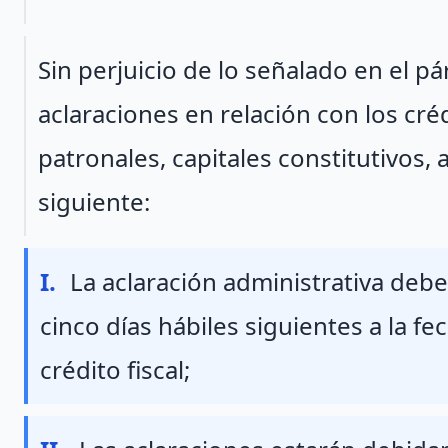
Párrafo 2
Sin perjuicio de lo señalado en el pá
aclaraciones en relación con los cr
patronales, capitales constitutivos, 
siguiente:
Fraccion I
I.
La aclaración administrativa debe
cinco días hábiles siguientes a la fe
crédito fiscal;