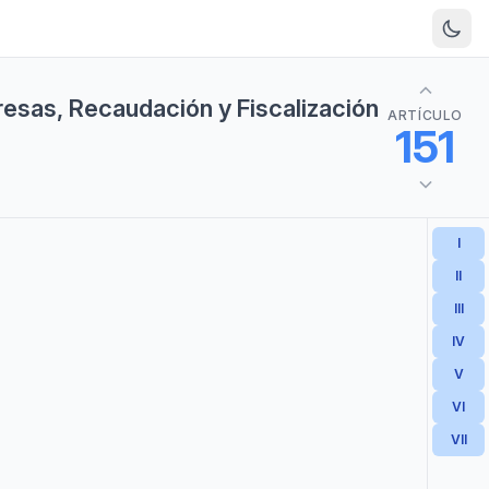
resas, Recaudación y Fiscalización
ARTÍCULO
151
I
II
III
IV
V
VI
VII