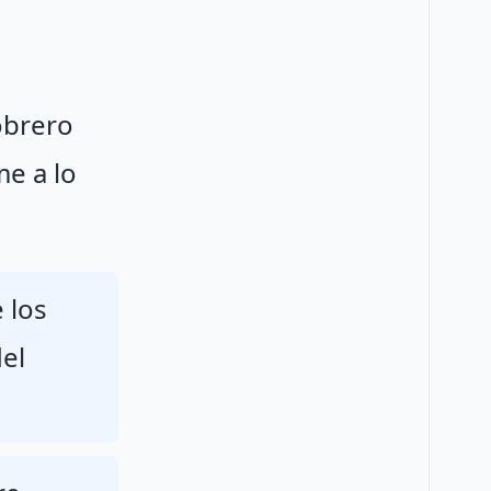
obrero
me a lo
 los
del