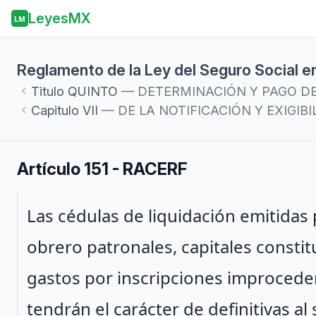
LeyesMX
LM
Reglamento de la Ley del Seguro Social en
Titulo
QUINTO
— DETERMINACIÓN Y PAGO D
Capitulo
VII
— DE LA NOTIFICACIÓN Y EXIGIBI
Artículo 151 - RACERF
Párrafo 1
Las cédulas de liquidación emitidas 
obrero patronales, capitales constitu
gastos por inscripciones improcede
tendrán el carácter de definitivas al 