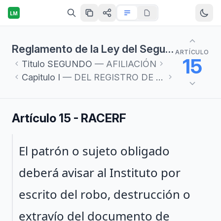
LM
Reglamento de la Ley del Seguro Social en materia de Afiliación, Clasificación de Empresas, Recaudación y Fiscalización
ARTÍCULO
15
Titulo
SEGUNDO
— AFILIACIÓN
Capitulo
I
— DEL REGISTRO DE LOS PATRONES
Artículo 15 - RACERF
Párrafo 1
El patrón o sujeto obligado
deberá avisar al Instituto por
escrito del robo, destrucción o
extravío del documento de