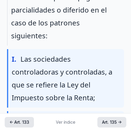
parcialidades o diferido en el
caso de los patrones
siguientes:
Fraccion I
I.
Las sociedades
controladoras y controladas, a
que se refiere la Ley del
Impuesto sobre la Renta;
Fraccion II
II.
Las instituciones o
← Art. 133
Ver índice
Art. 135 →