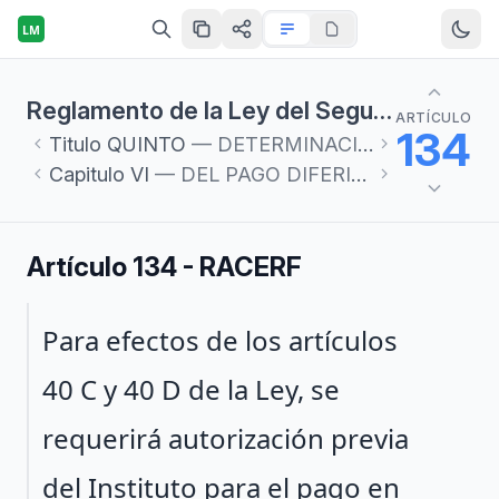
LM
Reglamento de la Ley del Seguro Social en materia de Afiliación, Clasificación de Empresas, Recaudación y Fiscalización
ARTÍCULO
134
Titulo
QUINTO
— DETERMINACIÓN Y PAGO DE CUOTAS
Capitulo
VI
— DEL PAGO DIFERIDO O EN PARCIALIDADES
Artículo 134 - RACERF
Párrafo 1
Para efectos de los artículos
40 C y 40 D de la Ley, se
requerirá autorización previa
del Instituto para el pago en