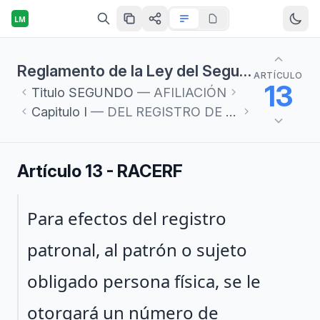
LM
Reglamento de la Ley del Seguro Social en materia de Afiliación, Clasificación de Empresas, Recaudación y Fiscalización
ARTÍCULO
13
Titulo
SEGUNDO
— AFILIACIÓN
Capitulo
I
— DEL REGISTRO DE LOS PATRONES
Artículo 13 - RACERF
Párrafo 1
Para efectos del registro
patronal, al patrón o sujeto
obligado persona física, se le
otorgará un número de