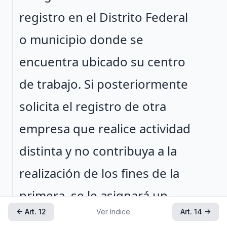
registro en el Distrito Federal
o municipio donde se
encuentra ubicado su centro
de trabajo. Si posteriormente
solicita el registro de otra
empresa que realice actividad
distinta y no contribuya a la
realización de los fines de la
primera, se le asignará un
← Art. 12
Ver índice
Art. 14 →
número de registro patronal