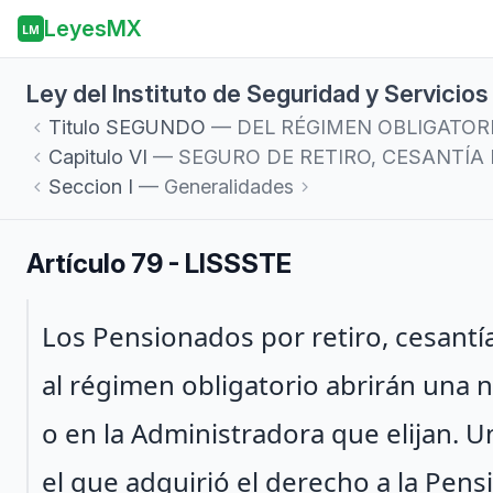
LeyesMX
LM
Ley del Instituto de Seguridad y Servicio
Titulo
SEGUNDO
— DEL RÉGIMEN OBLIGATOR
Capitulo
VI
— SEGURO DE RETIRO, CESANTÍA
Seccion
I
— Generalidades
Artículo 79 - LISSSTE
Párrafo 1
Los Pensionados por retiro, cesantí
al régimen obligatorio abrirán una 
o en la Administradora que elijan. 
el que adquirió el derecho a la Pensi