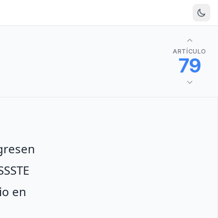
ARTÍCULO
79
ngresen
ISSSTE
io en