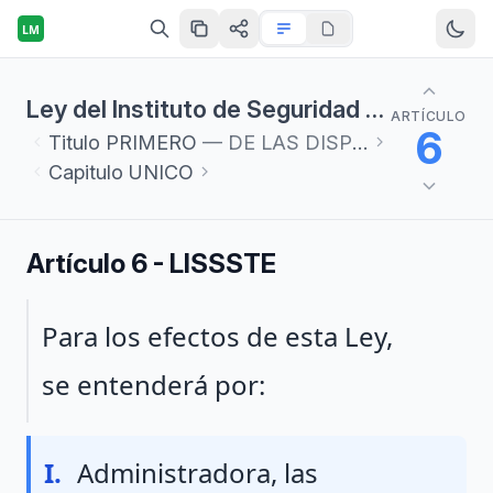
LM
Ley del Instituto de Seguridad y Servicios Sociales de los Trabajadores del Estado
ARTÍCULO
6
Titulo
PRIMERO
— DE LAS DISPOSICIONES GENERALES
Capitulo
UNICO
Artículo 6 - LISSSTE
Párrafo 1
Para los efectos de esta Ley,
se entenderá por:
Fraccion I
I.
Administradora, las