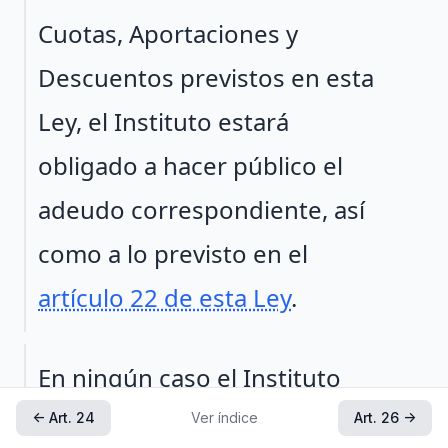
Cuotas, Aportaciones y
Descuentos previstos en esta
Ley, el Instituto estará
obligado a hacer público el
adeudo correspondiente, así
como a lo previsto en el
artículo 22 de esta Ley
.
Párrafo 2
En ningún caso el Instituto
podrá suspender, parcial o
← Art. 24
Ver índice
Art. 26 →