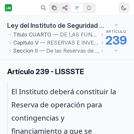
LM
Ley del Instituto de Seguridad y Servicios Sociales de los Trabajadores del Estado
ARTÍCULO
Titulo
CUARTO
— DE LAS FUNCIONES Y ORGANIZACIÓN DEL INSTITUTO
239
Capitulo
V
— RESERVAS E INVERSIONES
Seccion
II
— De las Reservas de los Seguros
Artículo 239 - LISSSTE
Párrafo 1
El Instituto deberá constituir la
Reserva de operación para
contingencias y
financiamiento a que se