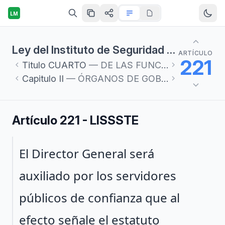
LM
Ley del Instituto de Seguridad y Servicios Sociales de los Trabajadores del Estado
ARTÍCULO
221
Titulo
CUARTO
— DE LAS FUNCIONES Y ORGANIZACIÓN DEL INSTITUTO
Capitulo
II
— ÓRGANOS DE GOBIERNO
Artículo 221 - LISSSTE
Párrafo 1
El Director General será
auxiliado por los servidores
públicos de confianza que al
efecto señale el estatuto