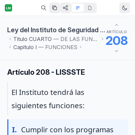
LM
Ley del Instituto de Seguridad y Servicios Sociales de los Trabajadores del Estado
ARTÍCULO
208
Titulo
CUARTO
— DE LAS FUNCIONES Y ORGANIZACIÓN DEL INSTITUTO
Capitulo
I
— FUNCIONES
Artículo 208 - LISSSTE
Párrafo 1
El Instituto tendrá las
siguientes funciones:
Fraccion I
I.
Cumplir con los programas