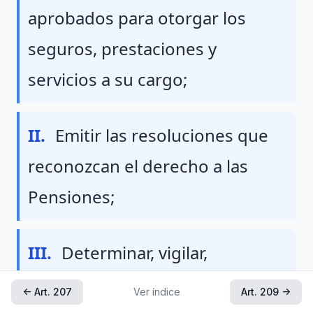
aprobados para otorgar los
seguros, prestaciones y
servicios a su cargo;
Fraccion II
II.
Emitir las resoluciones que
reconozcan el derecho a las
Pensiones;
Fraccion III
III.
Determinar, vigilar,
recaudar y cobrar el importe
← Art. 207
Ver índice
Art. 209 →