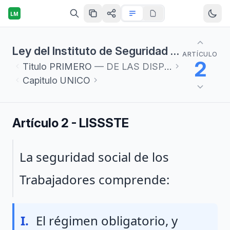
LM
Ley del Instituto de Seguridad y Servicios Sociales de los Trabajadores del Estado
ARTÍCULO
2
Titulo
PRIMERO
— DE LAS DISPOSICIONES GENERALES
Capitulo
UNICO
Artículo 2 - LISSSTE
Párrafo 1
La seguridad social de los
Trabajadores comprende:
Fraccion I
I.
El régimen obligatorio, y