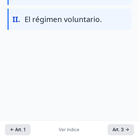
Fraccion II
II.
El régimen voluntario.
← Art. 1
Ver índice
Art. 3 →