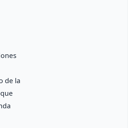
ciones
 de la
z que
enda