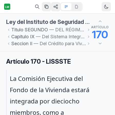
LM
Ley del Instituto de Seguridad y Servicios Sociales de los Trabajadores del Estado
ARTÍCULO
Titulo
SEGUNDO
— DEL RÉGIMEN OBLIGATORIO
170
Capitulo
IX
— Del Sistema Integral de Crédito
Seccion
II
— Del Crédito para Vivienda
Artículo 170 - LISSSTE
Párrafo 1
La Comisión Ejecutiva del
Fondo de la Vivienda estará
integrada por dieciocho
miembros, como a