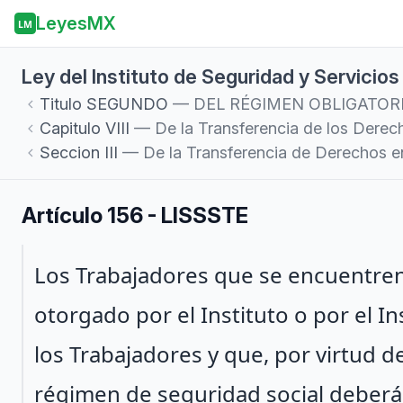
LeyesMX
LM
Ley del Instituto de Seguridad y Servicio
Titulo
SEGUNDO
— DEL RÉGIMEN OBLIGATOR
Capitulo
VIII
— De la Transferencia de los Derec
Seccion
III
— De la Transferencia de Derechos entr
Artículo 156 - LISSSTE
Párrafo 1
Los Trabajadores que se encuentren
otorgado por el Instituto o por el I
los Trabajadores y que, por virtud d
régimen de seguridad social deberá