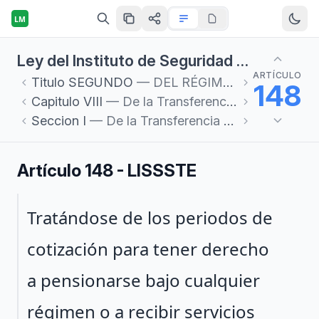
LM
Ley del Instituto de Seguridad y Servicios Sociales de los Trabajadores del Estado
ARTÍCULO
Titulo
SEGUNDO
— DEL RÉGIMEN OBLIGATORIO
148
Capitulo
VIII
— De la Transferencia de los Derechos
Seccion
I
— De la Transferencia de Derechos entre el Instituto y el IMSS
Artículo 148 - LISSSTE
Párrafo 1
Tratándose de los periodos de
cotización para tener derecho
a pensionarse bajo cualquier
régimen o a recibir servicios