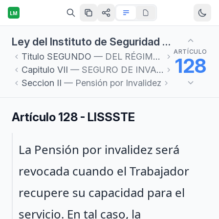
LM
Ley del Instituto de Seguridad y Servicios Sociales de los Trabajadores del Estado
ARTÍCULO
Titulo
SEGUNDO
— DEL RÉGIMEN OBLIGATORIO
128
Capitulo
VII
— SEGURO DE INVALIDEZ Y VIDA
Seccion
II
— Pensión por Invalidez
Artículo 128 - LISSSTE
Párrafo 1
La Pensión por invalidez será
revocada cuando el Trabajador
recupere su capacidad para el
servicio. En tal caso, la