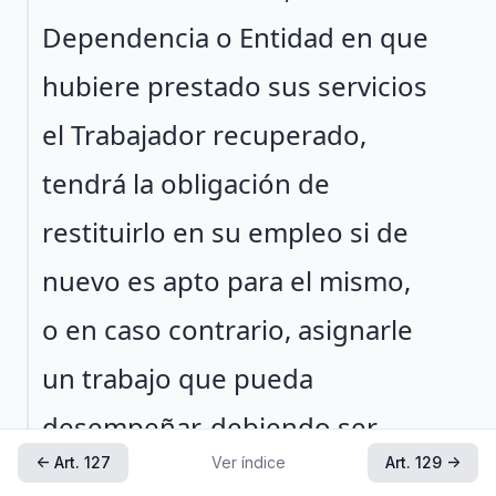
Dependencia o Entidad en que
hubiere prestado sus servicios
el Trabajador recuperado,
tendrá la obligación de
restituirlo en su empleo si de
nuevo es apto para el mismo,
o en caso contrario, asignarle
un trabajo que pueda
desempeñar, debiendo ser
← Art. 127
Ver índice
Art. 129 →
cuando menos de un sueldo y