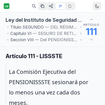
LM
Ley del Instituto de Seguridad y Servicios Sociales de los Trabajadores del Estado
ARTÍCULO
Titulo
SEGUNDO
— DEL RÉGIMEN OBLIGATORIO
111
Capitulo
VI
— SEGURO DE RETIRO, CESANTÍA EN EDAD AVANZADA Y VEJEZ
Seccion
VIII
— Del PENSIONISSSTE
Artículo 111 - LISSSTE
Párrafo 1
La Comisión Ejecutiva del
PENSIONISSSTE sesionará por
lo menos una vez cada dos
meses.