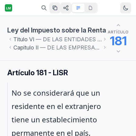
LM
Ley del Impuesto sobre la Renta
ARTÍCULO
181
Titulo
VI
— DE LAS ENTIDADES EXTRANJERAS CONTROLADAS SUJETAS A REGÍMENES FISCALES PREFERENTES, DE LAS EMPRESAS MULTINACIONALES Y DE LAS OPERACIONES CELEBRADAS ENTRE PARTES RELACIONADAS
Capitulo
II
— DE LAS EMPRESAS MULTINACIONALES Y DE LAS OPERACIONES CELEBRADAS ENTRE PARTES RELACIONADAS
Artículo 181 - LISR
Párrafo 1
No se considerará que un
residente en el extranjero
tiene un establecimiento
permanente en el país,