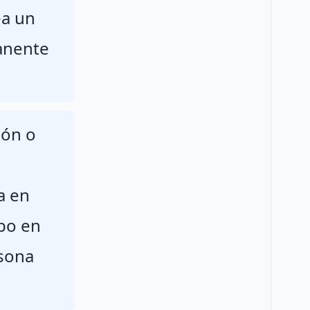
ea un
manente
ión o
a en
abo en
rsona