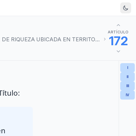
ARTÍCULO
172
ZA UBICADA EN TERRITORIO NACIONAL
I
II
III
ítulo:
IV
en