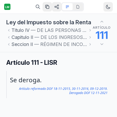
LM
Ley del Impuesto sobre la Renta
ARTÍCULO
Titulo
IV
— DE LAS PERSONAS FÍSICAS
111
Capitulo
II
— DE LOS INGRESOS POR ACTIVIDADES EMPRESARIALES Y PROFESIONALES
Seccion
II
— RÉGIMEN DE INCORPORACIÓN FISCAL
Artículo 111 - LISR
Párrafo 1
Se deroga.
Artículo reformado DOF 18-11-2015, 30-11-2016, 09-12-2019.
Derogado DOF 12-11-2021