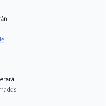
rán
de
derará
timados