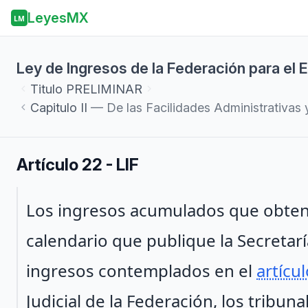
LeyesMX
LM
Ley de Ingresos de la Federación para el E
Titulo
PRELIMINAR
Capitulo
II
— De las Facilidades Administrativas y
Artículo 22 - LIF
Párrafo 1
Los ingresos acumulados que obteng
calendario que publique la Secretarí
ingresos contemplados en el
artícu
Judicial de la Federación, los tribu