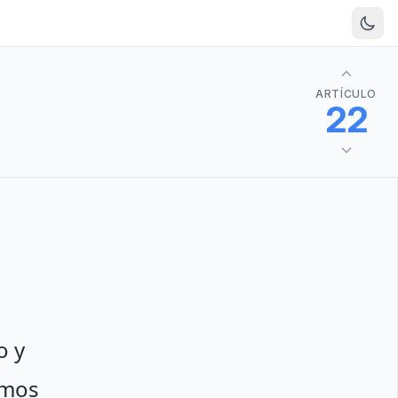
ARTÍCULO
22
o y
omos