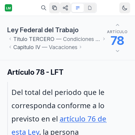
LM
Ley Federal del Trabajo
ARTÍCULO
78
Titulo
TERCERO
— Condiciones de Trabajo
Capitulo
IV
— Vacaciones
Artículo 78 - LFT
Párrafo 1
Del total del periodo que le
corresponda conforme a lo
previsto en el
artículo 76 de
esta Ley
, la persona