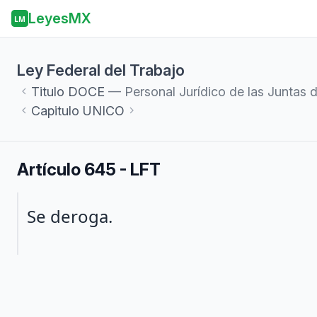
LeyesMX
LM
Ley Federal del Trabajo
Titulo
DOCE
— Personal Jurídico de las Juntas de
Capitulo
UNICO
Artículo 645 - LFT
Párrafo 1
Se deroga.