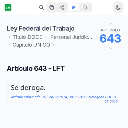
LM
Ley Federal del Trabajo
ARTÍCULO
643
Titulo
DOCE
— Personal Jurídico de las Juntas de Conciliación y Arbitraje
Capitulo
UNICO
Artículo 643 - LFT
Párrafo 1
Se deroga.
Artículo reformado DOF 24-12-1974, 30-11-2012. Derogado DOF 01-
05-2019