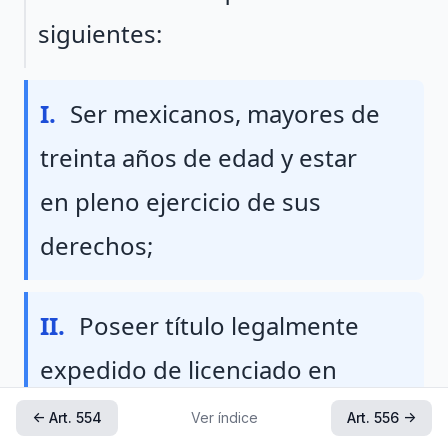
siguientes:
Fraccion I
I.
Ser mexicanos, mayores de
treinta años de edad y estar
en pleno ejercicio de sus
derechos;
Fraccion II
II.
Poseer título legalmente
expedido de licenciado en
derecho o en economía;
← Art. 554
Ver índice
Art. 556 →