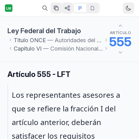
LM
Ley Federal del Trabajo
ARTÍCULO
555
Titulo
ONCE
— Autoridades del Trabajo y Servicios Sociales
Capitulo
VI
— Comisión Nacional de los Salarios Mínimos
Artículo 555 - LFT
Párrafo 1
Los representantes asesores a
que se refiere la fracción I del
artículo anterior, deberán
satisfacer los requisitos