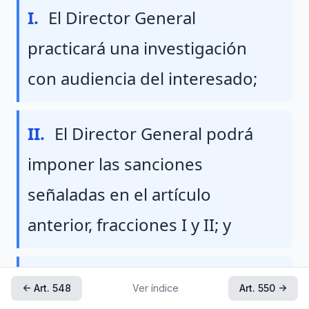
Fraccion I
I.
El Director General
practicará una investigación
con audiencia del interesado;
Fraccion II
II.
El Director General podrá
imponer las sanciones
señaladas en el artículo
anterior, fracciones I y II; y
Fraccion III
III.
Cuando a juicio del
← Art. 548
Ver índice
Art. 550 →