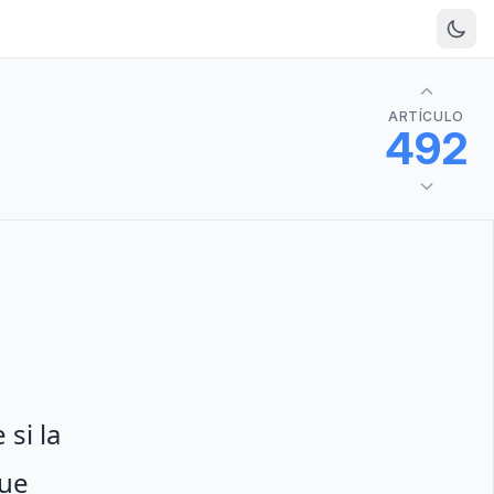
ARTÍCULO
492
si la
que