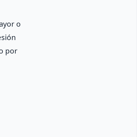
mayor o
esión
o por