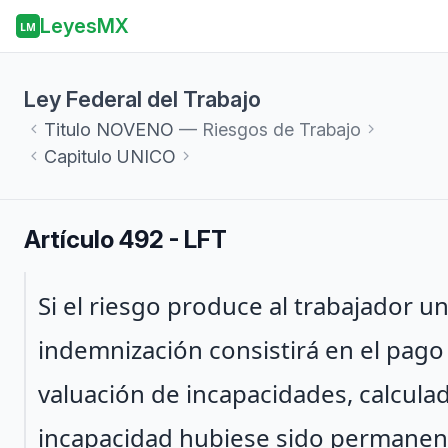
LeyesMX
LM
Ley Federal del Trabajo
Titulo
NOVENO
— Riesgos de Trabajo
Capitulo
UNICO
Artículo 492 - LFT
Párrafo 1
Si el riesgo produce al trabajador u
indemnización consistirá en el pago d
valuación de incapacidades, calcula
incapacidad hubiese sido permanente