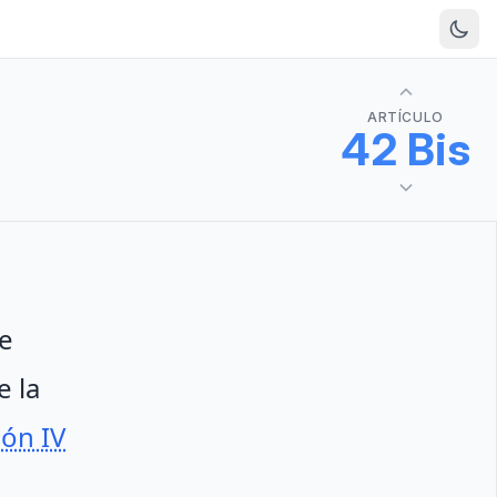
ARTÍCULO
42 Bis
de
e la
ión IV