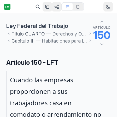
LM
Ley Federal del Trabajo
ARTÍCULO
150
Titulo
CUARTO
— Derechos y Obligaciones de los Trabajadores y de los Patrones
Capitulo
III
— Habitaciones para los trabajadores
Artículo 150 - LFT
Párrafo 1
Cuando las empresas
proporcionen a sus
trabajadores casa en
comodato o arrendamiento no