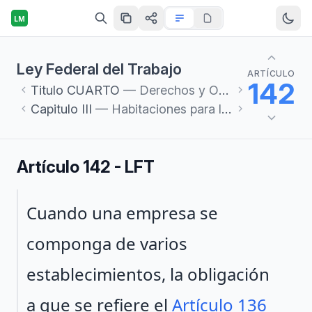
LM
Ley Federal del Trabajo
ARTÍCULO
142
Titulo
CUARTO
— Derechos y Obligaciones de los Trabajadores y de los Patrones
Capitulo
III
— Habitaciones para los trabajadores
Artículo 142 - LFT
Párrafo 1
Cuando una empresa se
componga de varios
establecimientos, la obligación
a que se refiere el
Artículo 136