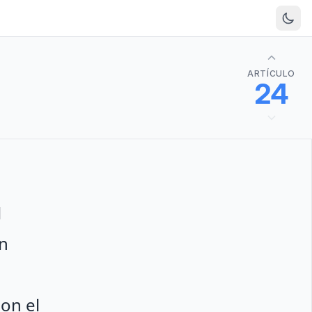
ARTÍCULO
24
l
án
on el