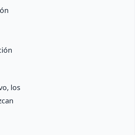
ión
ción
vo, los
zcan