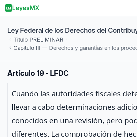
LeyesMX
LM
Ley Federal de los Derechos del Contribu
Titulo
PRELIMINAR
Capitulo
III
— Derechos y garantías en los proce
Artículo 19 - LFDC
Párrafo 1
Cuando las autoridades fiscales de
llevar a cabo determinaciones adic
conocidos en una revisión, pero p
diferentes. La comprobación de hec