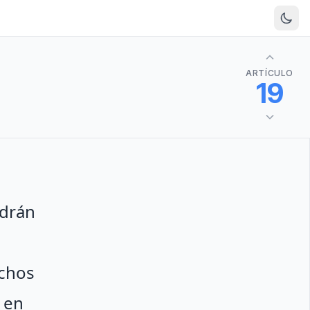
ARTÍCULO
19
odrán
echos
 en